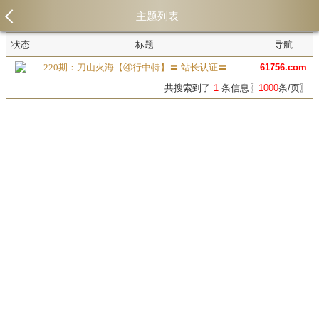
主题列表
状态
标题
导航
220期：刀山火海【④行中特】〓 站长认证〓
61756.com
共搜索到了
1
条信息〖
1000
条/页〗