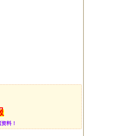
服
藏资料！