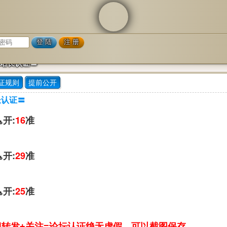
 站长认证〓
证规则
提前公开
长认证〓
开:
16
准
开:
29
准
开:
25
准
m欢迎转发+关注=论坛认证绝无虚假，可以截图保存