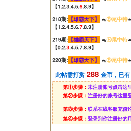
【1.2.3.4.5.
6
.8.9】
218期:
【雄霸天下】
🐁
⑧尾中特

【1.2.4.5.6.
7
.8.9】
219期:
【雄霸天下】
🐁
⑧尾中特

【0.2.
3
.4.5.7.8.9】
220期:
【雄霸天下】
🐁
⑧尾中特

288
此帖需打赏
金币，已
第①步骤：
未注册账号点击这
第②步骤：
注册好的账号这里
第③步骤：
联系在线客服充值
第④步骤：
登录到你注册好的