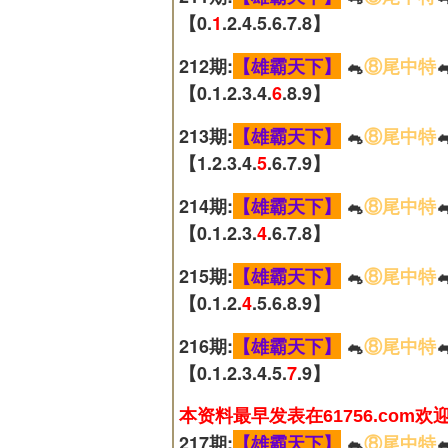
【0.
1
.2.4.5.6.7.8】
212期:
【雄霸天下】
🐁
⑧尾中特

【0.1.2.3.4.
6
.8.9】
213期:
【雄霸天下】
🐁
⑧尾中特

【1.2.3.4.
5
.6.7.9】
214期:
【雄霸天下】
🐁
⑧尾中特

【0.1.2.3.
4
.6.7.8】
215期:
【雄霸天下】
🐁
⑧尾中特

【0.1.2.
4
.5.6.8.9】
216期:
【雄霸天下】
🐁
⑧尾中特

【0.1.2.3.4.5.
7
.9】
本资料最早发表在61756.co
217期:
【雄霸天下】
🐁
⑧尾中特
