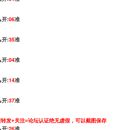
开:
06
准
开:
35
准
开:
04
准
开:
14
准
开:
37
准
m欢迎转发+关注=论坛认证绝无虚假，可以截图保存
开:
26
准