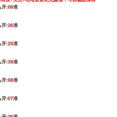
开:
09
准
开:
26
准
开:
25
准
开:
39
准
开:
08
准
开:
07
准
开:
36
准