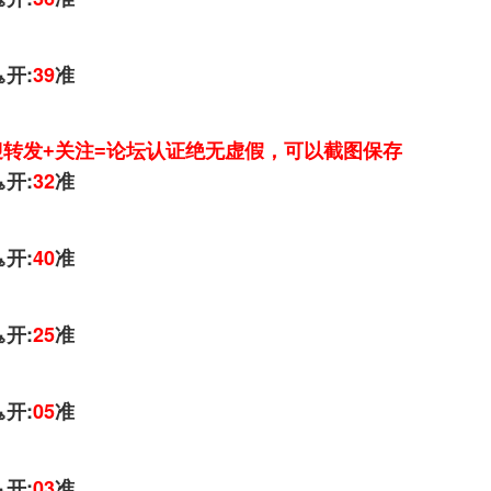
开:
39
准
m欢迎转发+关注=论坛认证绝无虚假，可以截图保存
开:
32
准
开:
40
准
开:
25
准
开:
05
准
开:
03
准