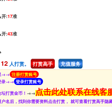
开:
17
准
开:
43
准

12
有
人打赏。
打赏高手
充值服务
里→→
注册打赏账号
登录→→
登录打赏账号
点击此处联系在线客
论坛打赏金币！
→→
用户名后，找到你需要资料点击打赏， 就可查看打赏高手隐