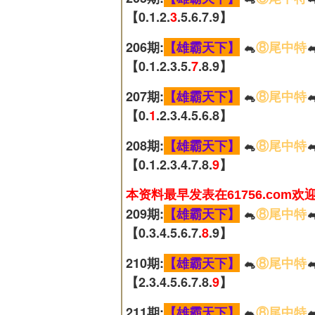
【0.1.2.
3
.5.6.7.9】
206期:
【雄霸天下】
🐁
⑧尾中特

【0.1.2.3.5.
7
.8.9】
207期:
【雄霸天下】
🐁
⑧尾中特

【0.
1
.2.3.4.5.6.8】
208期:
【雄霸天下】
🐁
⑧尾中特

【0.1.2.3.4.7.8.
9
】
本资料最早发表在61756.co
209期:
【雄霸天下】
🐁
⑧尾中特

【0.3.4.5.6.7.
8
.9】
210期:
【雄霸天下】
🐁
⑧尾中特

【2.3.4.5.6.7.8.
9
】
211期:
【雄霸天下】
🐁
⑧尾中特
