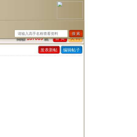
首 页
关 闭
187069
阅读
次
发表新帖
编辑帖子