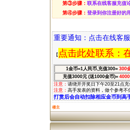
第③步骤：
联系在线客服充值
第④步骤：
登录到你注册好的
重要通知：点击在线客
点击此处
联系
：
【
1金币=1人民币,充值300=
300
充值3000元 (送1000金币)=
400
注意：
请绕开开奖日下午20至21点
注意：
高手发表的资料，做个参考不
打赏后会自动扣除相应金币到高
楼主