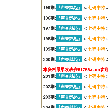
195期:
『声誉鹊起』
☺️
七码中特
☺
196期:
『声誉鹊起』
☺️
七码中特
☺
197期:
『声誉鹊起』
☺️
七码中特
☺
198期:
『声誉鹊起』
☺️
七码中特
☺
199期:
『声誉鹊起』
☺️
七码中特
☺
200期:
『声誉鹊起』
☺️
七码中特
☺
本资料最早发表在61756.co
201期:
『声誉鹊起』
☺️
七码中特
☺
202期:
『声誉鹊起』
☺️
七码中特
☺
203期:
『声誉鹊起』
☺️
七码中特
☺
204期:
『声誉鹊起』
☺️
七码中特
☺